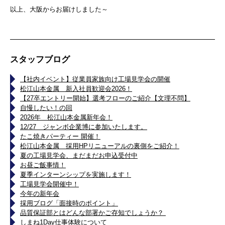
以上、大阪からお届けしました～
スタッフブログ
【社内イベント】従業員家族向け工場見学会の開催
松江山本金属 新入社員歓迎会2026！
【27卒エントリー開始】選考フローのご紹介【文理不問】
自慢したい！の回
2026年 松江山本金属新年会！
12/27 ジャンボ企業博に参加いたします。
たこ焼きパーティー 開催！
松江山本金属 採用HPリニューアルの裏側をご紹介！
夏の工場見学会、まだまだお申込受付中
お昼ご飯事情！
夏季インターンシップを実施します！
工場見学会開催中！
今年の新年会
採用ブログ「面接時のポイント」
品質保証部とはどんな部署かご存知でしょうか？
しまね1Day仕事体験について