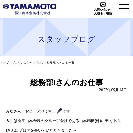
このページの本文へ
お問い合わせ
見積もり相談
スタッフブログ
現
トップ
/
ブログ
/
スタッフブログ
/
総務部Iさんのお仕事
在
の
位
総務部Iさんのお仕事
置：
2023年09月14日
みなさん、お久しぶりです！
です！
今回は松江山本金属のグループ会社である山本精機(株)に出向中の
Iさんにブログを書いていただきました～