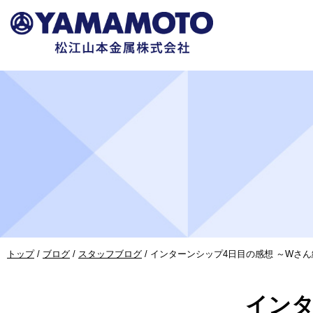
このページの本文へ
現
トップ
/
ブログ
/
スタッフブログ
/
インターンシップ4日目の感想 ～Wさん
在
の
インタ
位