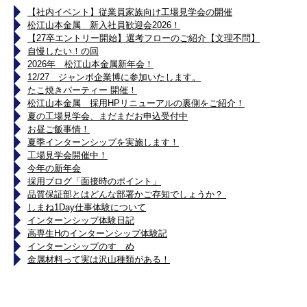
【社内イベント】従業員家族向け工場見学会の開催
松江山本金属 新入社員歓迎会2026！
【27卒エントリー開始】選考フローのご紹介【文理不問】
自慢したい！の回
2026年 松江山本金属新年会！
12/27 ジャンボ企業博に参加いたします。
たこ焼きパーティー 開催！
松江山本金属 採用HPリニューアルの裏側をご紹介！
夏の工場見学会、まだまだお申込受付中
お昼ご飯事情！
夏季インターンシップを実施します！
工場見学会開催中！
今年の新年会
採用ブログ「面接時のポイント」
品質保証部とはどんな部署かご存知でしょうか？
しまね1Day仕事体験について
インターンシップ体験日記
高専生Hのインターンシップ体験記
インターンシップのすゝめ
金属材料って実は沢山種類がある！