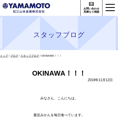
このページの本文へ
お問い合わせ
見積もり相談
スタッフブログ
現
トップ
/
ブログ
/
スタッフブログ
/
OKINAWA！！！
在
の
位
OKINAWA！！！
置：
2019年11月12日
みなさん、こんにちは。
最近みかんを毎日食べています。